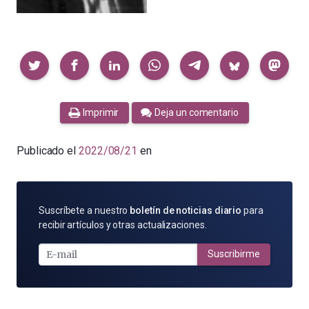
Compartir
Imprimir
Deja un comentario
Publicado el
2022/08/21
en
SUSCRÍBETE
Suscríbete a nuestro
boletín de noticias diario
para
POR
recibir artículos y otras actualizaciones.
E-
MAIL
Suscribirme