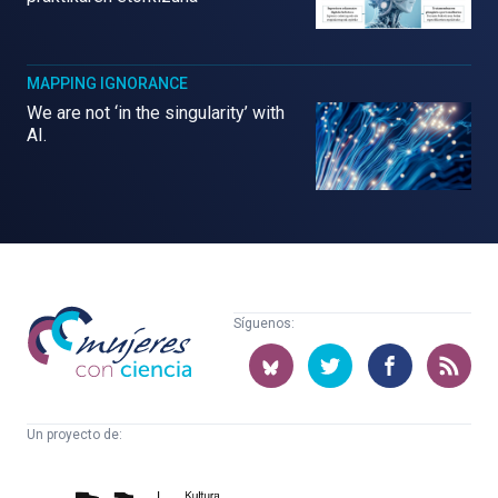
MAPPING IGNORANCE
We are not ‘in the singularity’ with
AI.
Mujeres
Síguenos:
con
ciencia
Un proyecto de:
Cátedra
Euskampus
de
Fundazioa