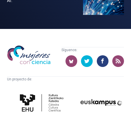
AI.
Mujeres
Síguenos:
con
ciencia
Un proyecto de:
Cátedra
Euskampus
de
Fundazioa
Cultura
Científica