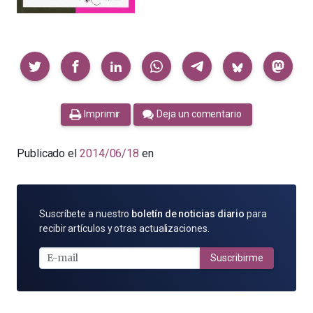
Compartir
Imprimir
Deja un comentario
Publicado el
2014/06/18
en
SUSCRÍBETE
Suscríbete a nuestro
boletín de noticias diario
para
POR
recibir artículos y otras actualizaciones.
E-
MAIL
Suscribirme