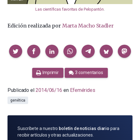
Las científicas favoritas de Pelopantón
.
Edición realizada por
Marta Macho Stadler
Compartir
Imprimir
3 comentarios
Publicado el
2014/06/16
en
Efemérides
genética
SUSCRÍBETE
Suscríbete a nuestro
boletín de noticias diario
para
POR
recibir artículos y otras actualizaciones.