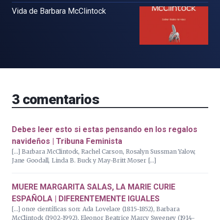
Vida de Barbara McClintock
3
comentarios
Debes leer esto si estas pensando en los regalos
navideños | Tribuna Feminista
[…] Barbara McClintock, Rachel Carson, Rosalyn Sussman Yalow,
Jane Goodall, Linda B. Buck y May-Britt Moser […]
MUERE MARGARITA SALAS, LA MARIE CURIE
ESPAÑOLA | DIFERENTEMENTE IGUALES
[…] once científicas son: Ada Lovelace (1815-1852), Barbara
McClintock (1902-1992), Eleonor Beatrice Marcy Sweeney (1914-