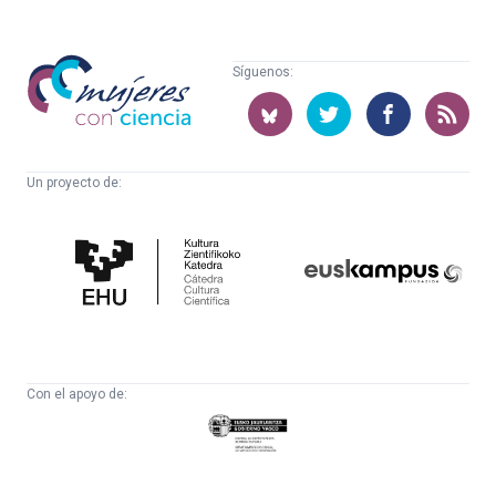
Mujeres
Síguenos:
con
ciencia
Un proyecto de:
Cátedra
Euskampus
de
Fundazioa
Cultura
Científica
Con el apoyo de:
Eusko
Jaurlaritza
-