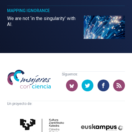
MAPPING IGNORANCE
We are not ‘in the singularity’ with
AI.
Mujeres
Síguenos:
con
ciencia
Un proyecto de:
Cátedra
Euskampus
de
Fundazioa
Cultura