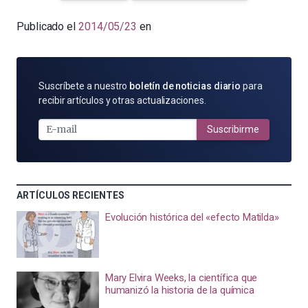
Publicado el
2014/05/23
en
SUSCRÍBETE
Suscríbete a nuestro
boletín de noticias diario
para
POR
recibir artículos y otras actualizaciones.
E-
MAIL
Suscribirme
ARTÍCULOS RECIENTES
Evolución histórica del «efecto Matilda»
Mary Elvira Weeks, la científica que
humanizó la historia de la química