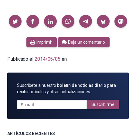
Compartir
Imprimir
Deja un comentario
Publicado el
2014/05/05
en
SUSCRÍBETE
Suscríbete a nuestro
boletín de noticias diario
para
POR
recibir artículos y otras actualizaciones.
E-
MAIL
Suscribirme
ARTÍCULOS RECIENTES