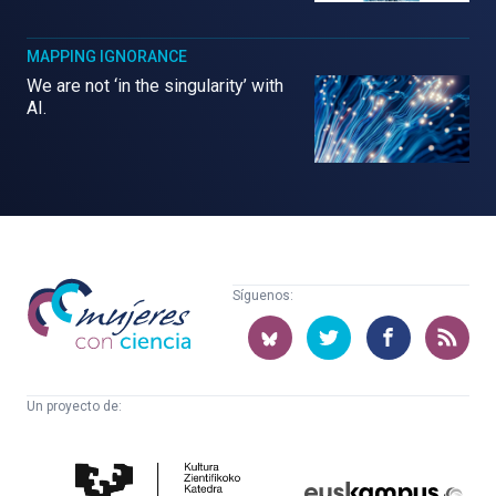
MAPPING IGNORANCE
We are not ‘in the singularity’ with
AI.
Mujeres
Síguenos:
con
ciencia
Un proyecto de:
Cátedra
Euskampus
de
Fundazioa
Cultura