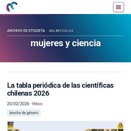
Mujeres
Un
con
blog
ciencia
de
—
la
ARCHIVO DE ETIQUETA
406 ARTÍCULOS
Cátedra
Cátedra
mujeres y ciencia
de
de
Cultura
Cultura
Científica
Científica
de
de
la
la
UPV/EHU
UPV/EHU
La tabla periódica de las científicas
chilenas 2026
20/02/2026
Hitos
brecha de género