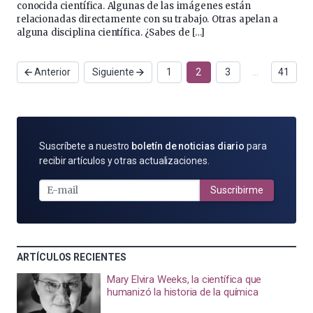
conocida científica. Algunas de las imágenes están
relacionadas directamente con su trabajo. Otras apelan a
alguna disciplina científica. ¿Sabes de […]
Anterior
Siguiente
1
2
3
…
41
SUSCRÍBETE
Suscríbete a nuestro
boletín de noticias diario
para
POR
recibir artículos y otras actualizaciones.
E-
MAIL
Suscribirme
ARTÍCULOS RECIENTES
Mary Elvira Weeks, la científica que
humanizó la historia de la química