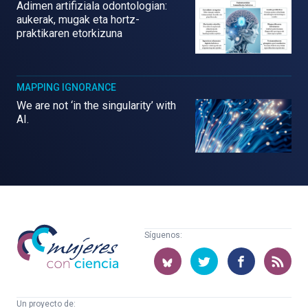
Adimen artifiziala odontologian:
aukerak, mugak eta hortz-
praktikaren etorkizuna
MAPPING IGNORANCE
We are not ‘in the singularity’ with
AI.
Mujeres
Síguenos:
con
ciencia
Un proyecto de: