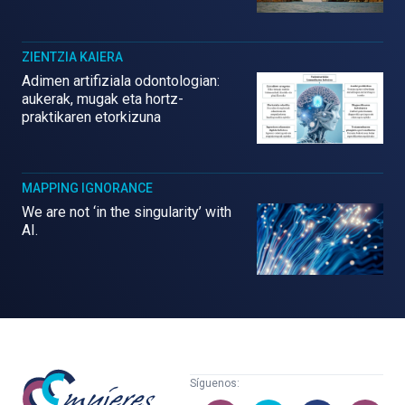
ZIENTZIA KAIERA
Adimen artifiziala odontologian:
aukerak, mugak eta hortz-
praktikaren etorkizuna
MAPPING IGNORANCE
We are not ‘in the singularity’ with
AI.
Mujeres
Síguenos:
con