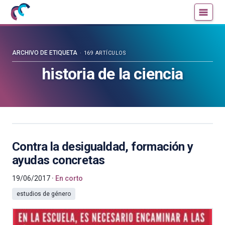
Mujeres
Un
con
blog
ciencia
de
—
la
ARCHIVO DE ETIQUETA
169 ARTÍCULOS
Cátedra
Cátedra
historia de la ciencia
de
de
Cultura
Cultura
Científica
Científica
de
de
la
la
UPV/EHU
UPV/EHU
Contra la desigualdad, formación y
ayudas concretas
19/06/2017
En corto
estudios de género