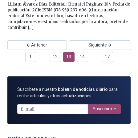
Lilliam Álvarez Díaz Editorial: Citmatel Páginas: 104 Fecha de
publicación: 2016 ISBN: 978-959-237-606-9 Información
editorial Este modesto libro, basado en lecturas,
compilaciones y estudios realizados por la autora, pretende
contribuir […]
Anterior
Siguiente
1
…
12
13
14
…
17
SUSCRÍBETE
Suscríbete a nuestro
boletín de noticias diario
para
POR
recibir artículos y otras actualizaciones.
E-
MAIL
Suscribirme