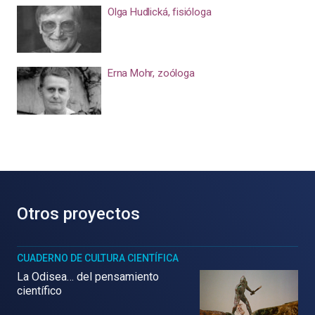
Olga Hudlická, fisióloga
Erna Mohr, zoóloga
Otros proyectos
CUADERNO DE CULTURA CIENTÍFICA
La Odisea… del pensamiento
científico