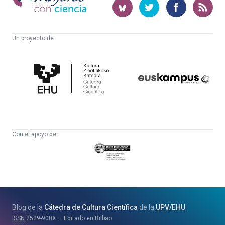
ciencia
Un proyecto de:
Cátedra
Euskampus
de
Fundazioa
Cultura
Científica
Con el apoyo de:
Eusko
Jaurlaritza
-
Zientzia,
Unibertsitate
Blog de la
Cátedra de Cultura Científica
de la
UPV
/
EHU
eta
ISSN
2529-900X
Editado en Bilbao
Berrikuntza