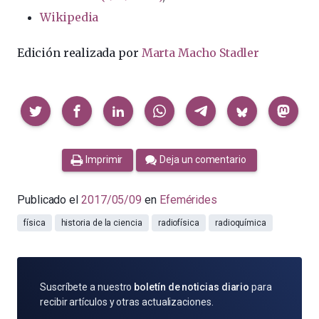
Wikipedia
Edición realizada por
Marta Macho Stadler
Compartir
Imprimir
Deja un comentario
Publicado el
2017/05/09
en
Efemérides
física
historia de la ciencia
radiofísica
radioquímica
SUSCRÍBETE
Suscríbete a nuestro
boletín de noticias diario
para
POR
recibir artículos y otras actualizaciones.
E-