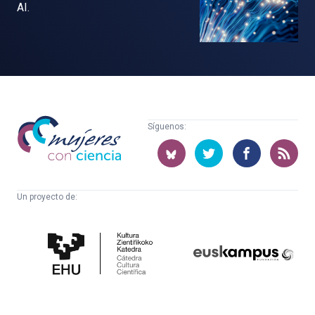
AI.
Mujeres
Síguenos:
con
ciencia
Un proyecto de:
Cátedra
Euskampus
de
Fundazioa
Cultura
Científica