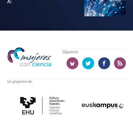
AI.
Mujeres
Síguenos:
con
ciencia
Un proyecto de:
Cátedra
Euskampus
de
Fundazioa
Cultura
Científica