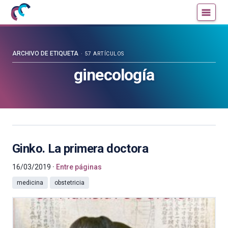
Mujeres
Un
con
blog
ciencia
de
—
la
ARCHIVO DE ETIQUETA
57 ARTÍCULOS
Cátedra
Cátedra
ginecología
de
de
Cultura
Cultura
Científica
Científica
de
de
la
la
UPV/EHU
UPV/EHU
Ginko. La primera doctora
16/03/2019
Entre páginas
medicina
obstetricia