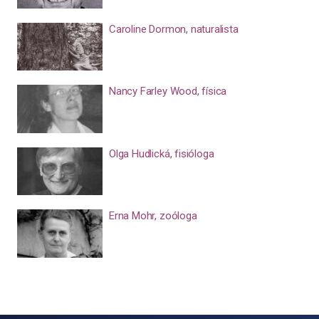
Caroline Dormon, naturalista
Nancy Farley Wood, física
Olga Hudlická, fisióloga
Erna Mohr, zoóloga