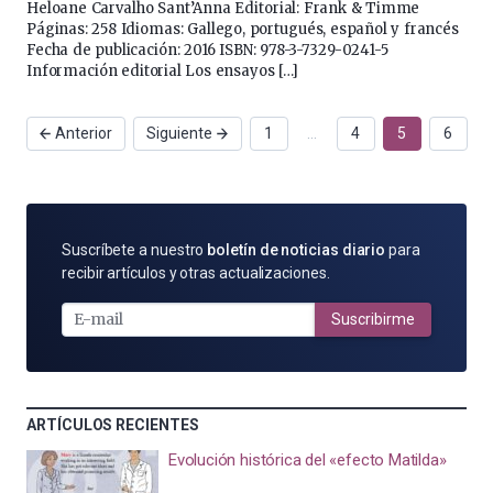
Heloane Carvalho Sant’Anna Editorial: Frank & Timme
Páginas: 258 Idiomas: Gallego, portugués, español y francés
Fecha de publicación: 2016 ISBN: 978-3-7329-0241-5
Información editorial Los ensayos […]
Anterior
Siguiente
1
…
4
5
6
SUSCRÍBETE
Suscríbete a nuestro
boletín de noticias diario
para
POR
recibir artículos y otras actualizaciones.
E-
MAIL
Suscribirme
ARTÍCULOS RECIENTES
Evolución histórica del «efecto Matilda»