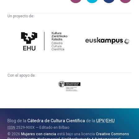
Un proyecto de:
Cátedra
Euskampus
de
Fundazioa
Cultura
Científica
Con el apoyo de:
Eusko
Jaurlaritza
-
Zientzia,
Unibertsitate
Blog de la
Cátedra de Cultura Científica
de la
UPV
/
EHU
eta
ISSN
2529-900X
Editado en Bilbao
Berrikuntza
2026
Mujeres con ciencia
está bajo una licencia
Creative Commons
Saila