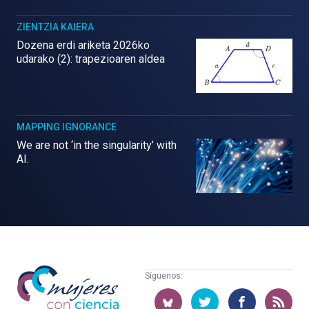
ZIENTZIA KAIERA
Dozena erdi ariketa 2026ko
udarako (2): trapezioaren aldea
MAPPING IGNORANCE
We are not ‘in the singularity’ with
AI.
Mujeres
Síguenos:
con
ciencia