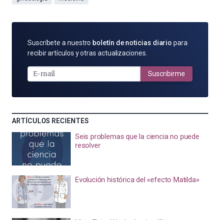
SUSCRÍBETE
Suscríbete a nuestro
boletín de noticias diario
para
POR
recibir artículos y otras actualizaciones.
E-
MAIL
Suscribirme
ARTÍCULOS RECIENTES
Seis problemas que la ciencia no puede
resolver
Evolución histórica del «efecto Matilda»