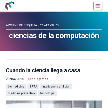
Mujeres
Un
con
blog
ciencia
de
—
la
ARCHIVO DE ETIQUETA
78 ARTÍCULOS
Cátedra
Cátedra
ciencias de la computación
de
de
Cultura
Cultura
Científica
Científica
de
de
la
la
UPV/EHU
UPV/EHU
Cuando la ciencia llega a casa
23/04/2025
Ciencia y más
biomedicina
BRTA
inteligencia artificial
medicina preventiva
tecnología