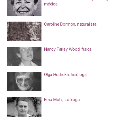
médica
Caroline Dormon, naturalista
Nancy Farley Wood, física
Olga Hudlická, fisióloga
Erna Mohr, zoóloga