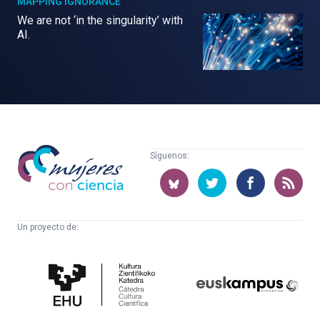
MAPPING IGNORANCE
We are not ‘in the singularity’ with
AI.
Mujeres
Síguenos:
con
ciencia
Un proyecto de:
Cátedra
Euskampus
de
Fundazioa
Cultura
Científica