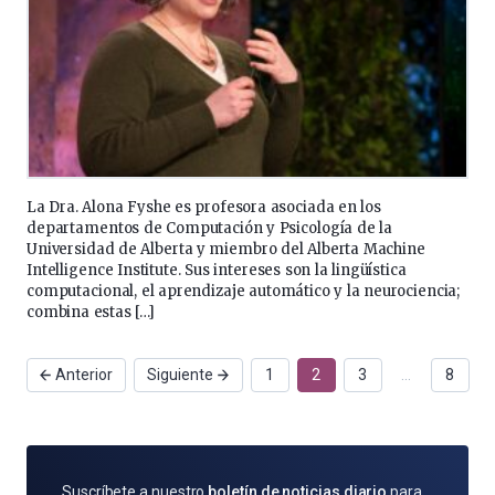
La Dra. Alona Fyshe es profesora asociada en los
departamentos de Computación y Psicología de la
Universidad de Alberta y miembro del Alberta Machine
Intelligence Institute. Sus intereses son la lingüística
computacional, el aprendizaje automático y la neurociencia;
combina estas […]
Anterior
Siguiente
1
2
3
…
8
SUSCRÍBETE
Suscríbete a nuestro
boletín de noticias diario
para