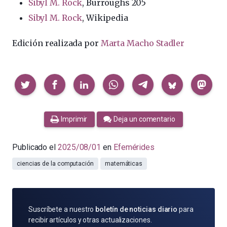
Sibyl M. Rock
, Burroughs 205
Sibyl M. Rock
, Wikipedia
Edición realizada por
Marta Macho Stadler
Compartir
Imprimir
Deja un comentario
Publicado el
2025/08/01
en
Efemérides
ciencias de la computación
matemáticas
SUSCRÍBETE
Suscríbete a nuestro
boletín de noticias diario
para
POR
recibir artículos y otras actualizaciones.