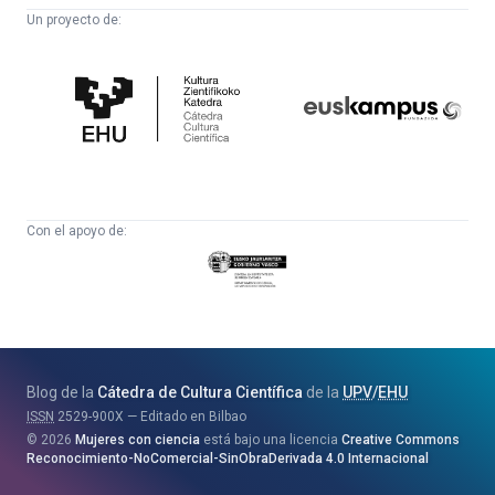
Un proyecto de:
Cátedra
Euskampus
de
Fundazioa
Cultura
Científica
Con el apoyo de:
Eusko
Jaurlaritza
-
Zientzia,
Unibertsitate
Blog de la
Cátedra de Cultura Científica
de la
UPV
/
EHU
eta
ISSN
2529-900X
Editado en Bilbao
Berrikuntza
2026
Mujeres con ciencia
está bajo una licencia
Creative Commons
Saila
Reconocimiento-NoComercial-SinObraDerivada 4.0 Internacional