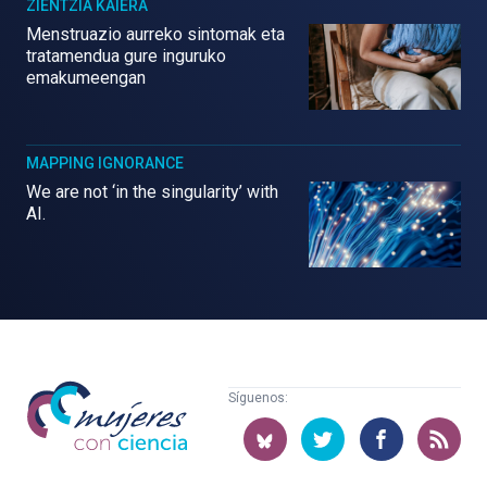
ZIENTZIA KAIERA
Menstruazio aurreko sintomak eta
tratamendua gure inguruko
emakumeengan
MAPPING IGNORANCE
We are not ‘in the singularity’ with
AI.
Mujeres
Síguenos:
con
ciencia