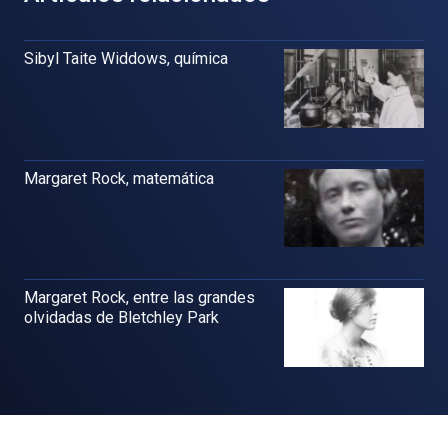
Sibyl Taite Widdows, química
Margaret Rock, matemática
Margaret Rock, entre las grandes
olvidadas de Bletchley Park