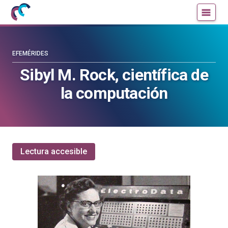
Mujeres
Un
con
blog
ciencia
de
—
la
EFEMÉRIDES
Cátedra
Cátedra
Sibyl M. Rock, científica de
de
de
la computación
Cultura
Cultura
Científica
Científica
de
de
la
la
UPV/EHU
UPV/EHU
Lectura accesible