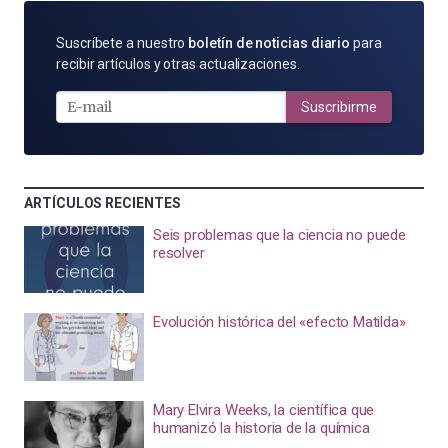
SUSCRÍBETE
Suscríbete a nuestro
boletín de noticias diario
para
POR
recibir artículos y otras actualizaciones.
E-
MAIL
Suscribirme
ARTÍCULOS RECIENTES
Seis problemas que la ciencia no puede
resolver
Evolución histórica del «efecto Matilda»
Mary Elvira Weeks, la científica que
humanizó la historia de la química