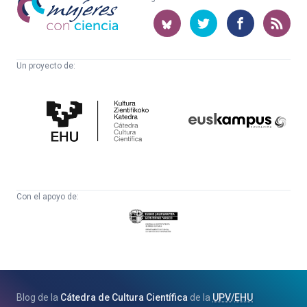
con
ciencia
Un proyecto de:
Cátedra
Euskampus
de
Fundazioa
Cultura
Científica
Con el apoyo de:
Eusko
Jaurlaritza
-
Zientzia,
Unibertsitate
Blog de la
Cátedra de Cultura Científica
de la
UPV
/
EHU
eta