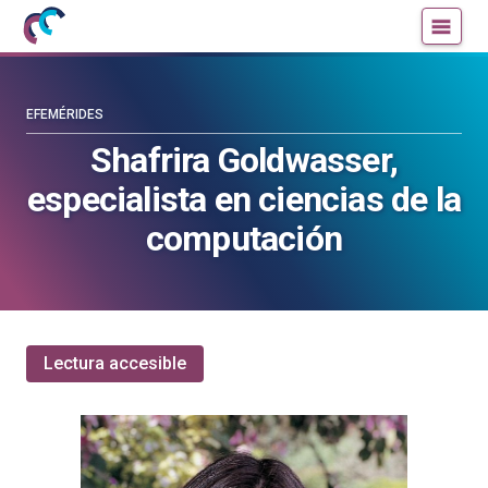
Mujeres
Un
con
blog
ciencia
de
—
la
EFEMÉRIDES
Cátedra
Cátedra
Shafrira Goldwasser,
de
de
especialista en ciencias de la
Cultura
Cultura
Científica
Científica
computación
de
de
la
la
UPV/EHU
UPV/EHU
Lectura accesible