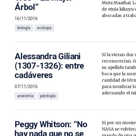
Muta Maathai. L
Árbol”
de etnia kikuyu
abocadas a traba
16/11/2016
biología
ecología
Alessandra Giliani
Si la vieran dos
reconocerían. Gil
(1307-1326): entre
su apellido tamb
cadáveres
boca que la nom
cantidad de tér
para nombrar lo
07/11/2016
adecuando el mit
anatomía
patología
Peggy Whitson: “No
Si por un momen
NASA se volviera
hay nada que no se
mando de una mi