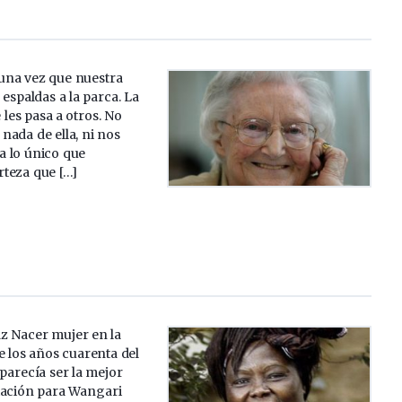
 una vez que nuestra
 espaldas a la parca. La
 les pasa a otros. No
ada de ella, ni nos
 lo único que
teza que […]
az Nacer mujer en la
e los años cuarenta del
parecía ser la mejor
tación para Wangari