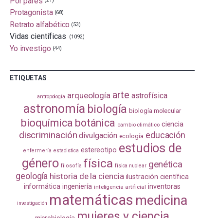
Por pares
(21)
Protagonista
(68)
Retrato alfabético
(53)
Vidas científicas
(1092)
Yo investigo
(44)
ETIQUETAS
arte
arqueología
astrofísica
antropología
astronomía
biología
biología molecular
bioquímica
botánica
ciencia
cambio climático
discriminación
educación
divulgación
ecología
estudios de
estereotipo
enfermería
estadistica
género
física
genética
filosofía
física nuclear
geología
historia de la ciencia
ilustración científica
informática
ingeniería
inventoras
inteligencia artificial
matemáticas
medicina
investigación
mujeres y ciencia
microbiología