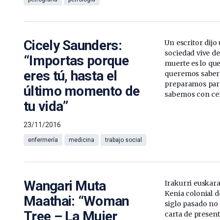
Cicely Saunders:
Un escritor dijo
sociedad vive de
“Importas porque
muerte es lo que
eres tú, hasta el
queremos saber n
preparamos para
último momento de
sabemos con cer
tu vida”
23/11/2016
enfermería
medicina
trabajo social
Wangari Muta
Irakurri euskar
Kenia colonial d
Maathai: “Woman
siglo pasado no 
Tree – La Mujer
carta de presen