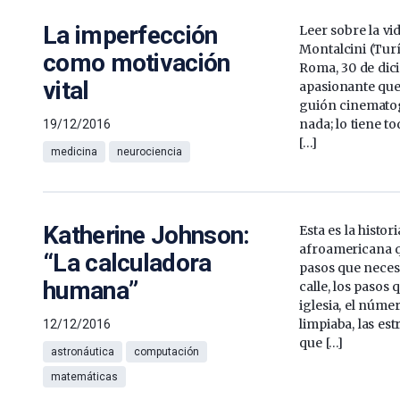
La imperfección
Leer sobre la vid
Montalcini (Turí
como motivación
Roma, 30 de dic
vital
apasionante que
guión cinematogr
nada; lo tiene to
19/12/2016
[…]
medicina
neurociencia
Katherine Johnson:
Esta es la histor
afroamericana q
“La calculadora
pasos que necesi
humana”
calle, los pasos 
iglesia, el núme
limpiaba, las est
12/12/2016
que […]
astronáutica
computación
matemáticas