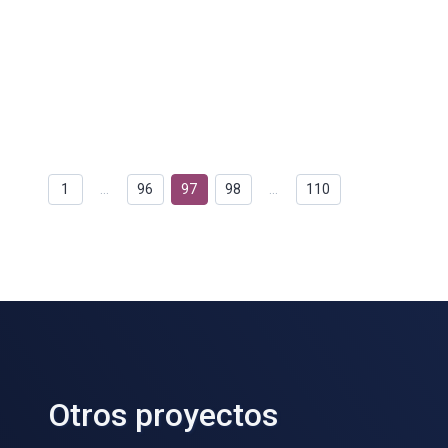
1
…
96
97
98
…
110
Otros proyectos