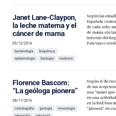
Janet Lane-Claypon,
Según las estadí
Española contra
la leche materna y el
de cada ocho mu
cáncer de mama
de mama a lo lar
informe del Regi
País Vasco revel
05/12/2016
bacteriología
bioquímica
epidemiología
fisiología
medicina
Florence Bascom:
Según el diccio
de sus acepcione
“La geóloga pionera”
una “mujer que 
en una actividad
28/11/2016
en la RAE buscá
“pionera” en cua
cristalografía
geología
mineralogía
petrografía
petrología