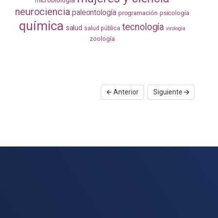
neurociencia
paleontología
programación
psicología
química
tecnología
salud
salud pública
virología
zoología
Anterior
Siguiente