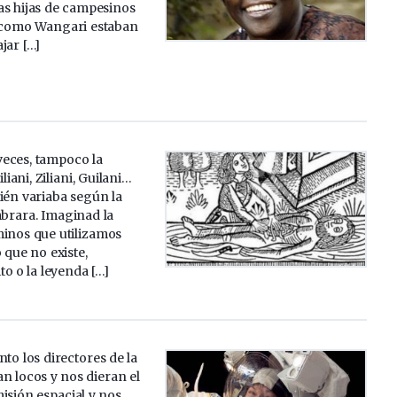
as hijas de campesinos
 como Wangari estaban
jar […]
 veces, tampoco la
iani, Ziliani, Guilani…
ién variaba según la
brara. Imaginad la
minos que utilizamos
 que no existe,
o o la leyenda […]
to los directores de la
n locos y nos dieran el
sión espacial y nos