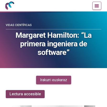
Mujeres
Un
con
blog
ciencia
de
—
la
VIDAS CIENTÍFICAS
Cátedra
Cátedra
Margaret Hamilton: “La
de
de
primera ingeniera de
Cultura
Cultura
Científica
Científica
software”
de
de
la
la
UPV/EHU
UPV/EHU
Irakurri euskaraz
Lectura accesible