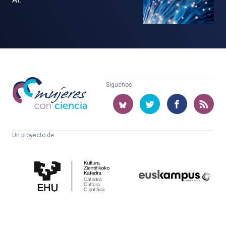
Mujeres
Síguenos:
con
ciencia
Un proyecto de:
Cátedra
Euskampus
de
Fundazioa
Cultura
Científica