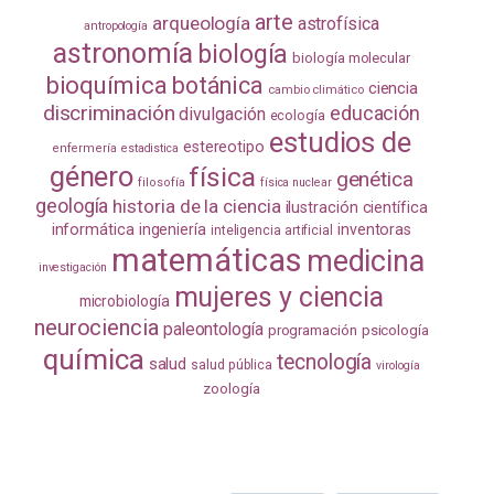
arte
arqueología
astrofísica
antropología
astronomía
biología
biología molecular
bioquímica
botánica
ciencia
cambio climático
discriminación
educación
divulgación
ecología
estudios de
estereotipo
enfermería
estadistica
género
física
genética
filosofía
física nuclear
geología
historia de la ciencia
ilustración científica
informática
ingeniería
inventoras
inteligencia artificial
matemáticas
medicina
investigación
mujeres y ciencia
microbiología
neurociencia
paleontología
programación
psicología
química
tecnología
salud
salud pública
virología
zoología