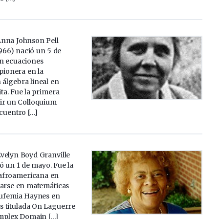
nna Johnson Pell
966) nació un 5 de
n ecuaciones
 pionera en la
 álgebra lineal en
ta. Fue la primera
ir un Colloquium
cuentro […]
velyn Boyd Granville
ó un 1 de mayo. Fue la
afroamericana en
rarse en matemáticas –
Eufemia Haynes en
is titulada On Laguerre
omplex Domain […]