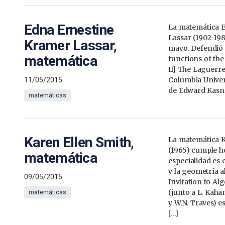
Edna Ernestine
La matemática 
Lassar (1902-198
Kramer Lassar,
mayo. Defendió 
matemática
functions of the 
II] The Laguerre
Columbia Univers
11/05/2015
de Edward Kasne
matemáticas
Karen Ellen Smith,
La matemática K
(1965) cumple h
matemática
especialidad es 
y la geometría a
09/05/2015
Invitation to A
(junto a L. Kaha
matemáticas
y W.N. Traves) e
[…]