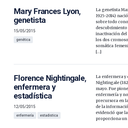
Mary Frances Lyon,
La genetista Ma
1925-2014) nació
genetista
sobre todo cono
descubrimiento (
15/05/2015
inactivación de
los dos cromoso
genética
somática femen
[…]
Florence Nightingale,
La enfermera y 
Nightingale (182
enfermera y
mayo. Fue pioner
estadística
enfermería y not
precursora en la
de la informació
12/05/2015
evidenció que la
enfermería
estadistica
proporciona un 