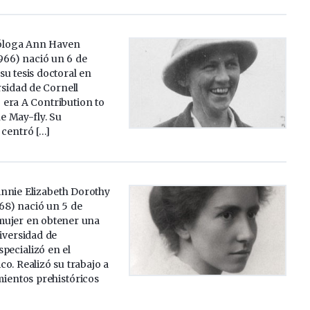
cóloga Ann Haven
66) nació un 6 de
u tesis doctoral en
rsidad de Cornell
lo era A Contribution to
he May-fly. Su
 centró […]
nnie Elizabeth Dorothy
68) nació un 5 de
mujer en obtener una
iversidad de
pecializó en el
co. Realizó su trabajo a
mientos prehistóricos