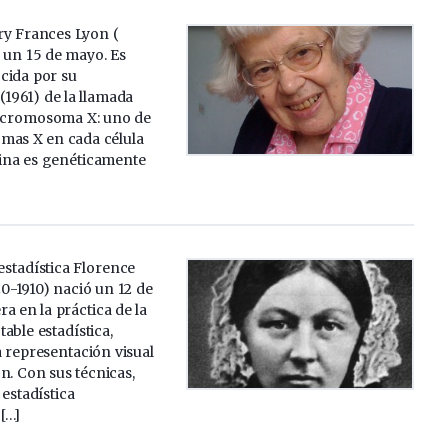
ry Frances Lyon (
 un 15 de mayo. Es
cida por su
1961) de la llamada
l cromosoma X: uno de
mas X en cada célula
ina es genéticamente
estadística Florence
0-1910) nació un 12 de
a en la práctica de la
able estadística,
 representación visual
n. Con sus técnicas,
 estadística
[…]