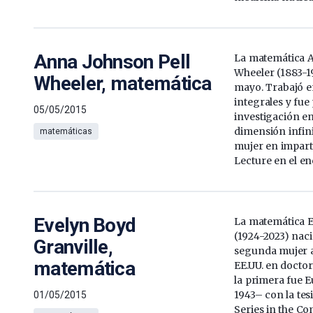
Anna Johnson Pell
La matemática A
Wheeler (1883-1
Wheeler, matemática
mayo. Trabajó e
integrales y fue
05/05/2015
investigación en
dimensión infini
matemáticas
mujer en impart
Lecture en el en
Evelyn Boyd
La matemática E
(1924-2023) naci
Granville,
segunda mujer 
matemática
EE.UU. en docto
la primera fue 
1943– con la tes
01/05/2015
Series in the C