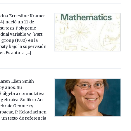
Edna Ernestine Kramer
4) nació un 11 de
su tesis Polygenic
dual variable w; [Part
 group (1930) en la
ity bajo la supervisión
r. Es autora […]
aren Ellen Smith
oy años. Su
el álgebra conmutativa
lgebraica. Su libro An
lgebraic Geometry
npaeae, P. Kekaelaeinen
s un texto de referencia