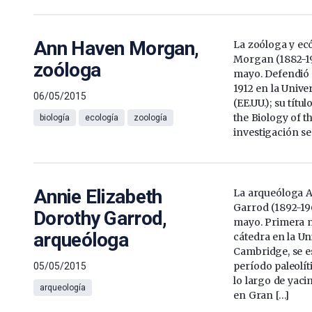
Ann Haven Morgan,
La zoóloga y e
Morgan (1882-19
zoóloga
mayo. Defendió s
1912 en la Unive
06/05/2015
(EE.UU.); su títu
the Biology of t
biología
ecología
zoología
investigación se
Annie Elizabeth
La arqueóloga A
Garrod (1892-19
Dorothy Garrod,
mayo. Primera 
arqueóloga
cátedra en la Un
Cambridge, se es
período paleolíti
05/05/2015
lo largo de yaci
arqueología
en Gran […]