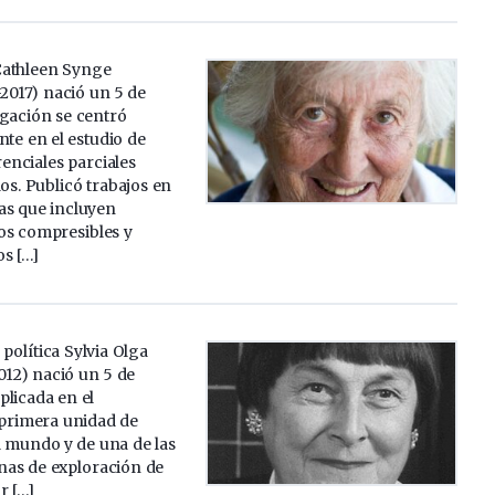
Cathleen Synge
2017) nació un 5 de
igación se centró
e en el estudio de
enciales parciales
dos. Publicó trabajos en
as que incluyen
dos compresibles y
os […]
y política Sylvia Olga
012) nació un 5 de
plicada en el
 primera unidad de
l mundo y de una de las
as de exploración de
r […]