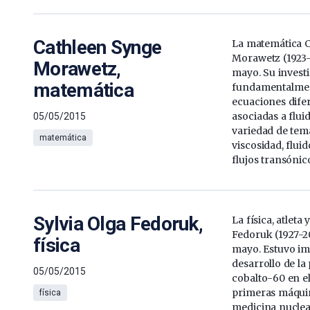
Cathleen Synge
La matemática 
Morawetz (1923-
Morawetz,
mayo. Su invest
matemática
fundamentalment
ecuaciones difer
asociadas a flui
05/05/2015
variedad de tem
matemática
viscosidad, flui
flujos transónic
Sylvia Olga Fedoruk,
La física, atleta 
Fedoruk (1927-2
física
mayo. Estuvo im
desarrollo de la
05/05/2015
cobalto-60 en e
primeras máquin
física
medicina nuclea