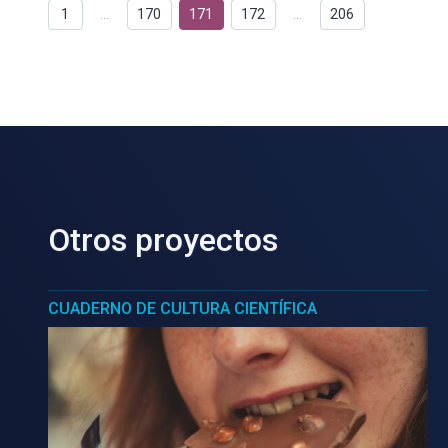
1
…
170
171
172
…
206
Otros proyectos
CUADERNO DE CULTURA CIENTÍFICA