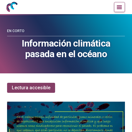
Mujeres
Un
con
blog
ciencia
de
—
la
EN CORTO
Cátedra
Cátedra
Información climática
de
de
pasada en el océano
Cultura
Cultura
Científica
Científica
de
de
la
la
UPV/EHU
UPV/EHU
Lectura accesible