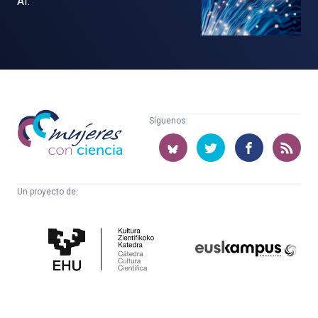
AI.
Mujeres
Síguenos:
con
ciencia
Un proyecto de:
Cátedra
Euskampus
de
Fundazioa
Cultura
Científica