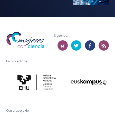
Mujeres
Síguenos:
con
ciencia
Un proyecto de:
Cátedra
Euskampus
de
Fundazioa
Cultura
Científica
Con el apoyo de: