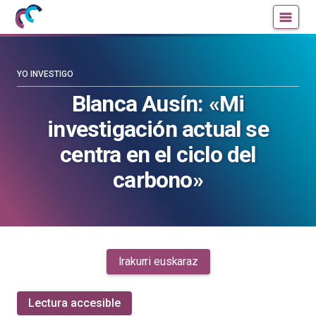
Mujeres
Un
con
blog
ciencia
de
—
la
YO INVESTIGO
Cátedra
Cátedra
Blanca Ausín: «Mi
de
de
investigación actual se
Cultura
Cultura
Científica
Científica
centra en el ciclo del
de
de
carbono»
la
la
UPV/EHU
UPV/EHU
Irakurri euskaraz
Lectura accesible