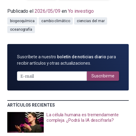
Publicado el
2026/05/09
en
Yo investigo
biogeoquímica
cambio climático
ciencias del mar
oceanografía
SUSCRÍBETE
Suscríbete a nuestro
boletín de noticias diario
para
POR
recibir artículos y otras actualizaciones.
E-
MAIL
Suscribirme
ARTÍCULOS RECIENTES
La célula humana es tremendamente
compleja. ¿Podrá la IA descifrarla?