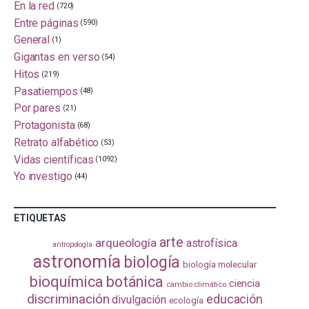
En la red
(720)
Entre páginas
(590)
General
(1)
Gigantas en verso
(54)
Hitos
(219)
Pasatiempos
(48)
Por pares
(21)
Protagonista
(68)
Retrato alfabético
(53)
Vidas científicas
(1092)
Yo investigo
(44)
ETIQUETAS
arte
arqueología
astrofísica
antropología
astronomía
biología
biología molecular
bioquímica
botánica
ciencia
cambio climático
discriminación
educación
divulgación
ecología