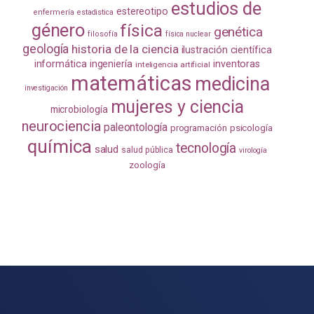
estudios de
estereotipo
enfermería
estadistica
género
física
genética
filosofía
física nuclear
geología
historia de la ciencia
ilustración científica
informática
ingeniería
inventoras
inteligencia artificial
matemáticas
medicina
investigación
mujeres y ciencia
microbiología
neurociencia
paleontología
programación
psicología
química
tecnología
salud
salud pública
virología
zoología