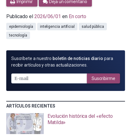
Imprimir
Deja un comentario
Publicado el
2026/06/01
en
En corto
epidemiología
inteligencia artificial
salud pública
tecnología
SUSCRÍBETE
Suscríbete a nuestro
boletín de noticias diario
para
POR
recibir artículos y otras actualizaciones.
E-
MAIL
Suscribirme
ARTÍCULOS RECIENTES
Evolución histórica del «efecto
Matilda»