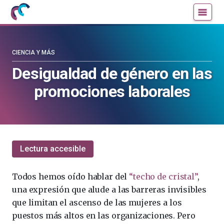
Mujeres
Un
con
blog
ciencia
de
—
la
CIENCIA Y MÁS
Cátedra
Cátedra
Desigualdad de género en las
de
de
promociones laborales
Cultura
Cultura
Científica
Científica
de
de
la
la
UPV/EHU
UPV/EHU
Lectura accesible
Todos hemos oído hablar del
“techo de cristal”
,
una expresión que alude a las barreras invisibles
que limitan el ascenso de las mujeres a los
puestos más altos en las organizaciones. Pero