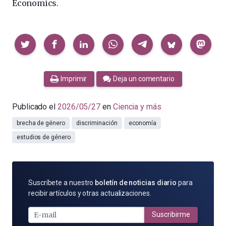
Economics.
Compartir
Imprimir
Deja un comentario
Publicado el
2026/05/27
en
Ciencia y más
brecha de género
discriminación
economía
estudios de género
SUSCRÍBETE
Suscríbete a nuestro
boletín de noticias diario
para
POR
recibir artículos y otras actualizaciones.
E-
MAIL
Suscribirme