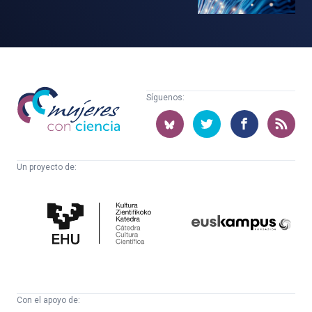
Mujeres
Síguenos:
con
ciencia
Un proyecto de:
Cátedra
Euskampus
de
Fundazioa
Cultura
Científica
Con el apoyo de: