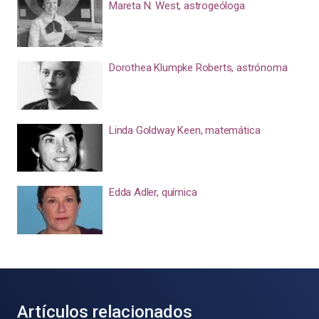
Mareta N. West, astrogeóloga
Dorothea Klumpke Roberts, astrónoma
Linda Goldway Keen, matemática
Edda Adler, química
Artículos relacionados