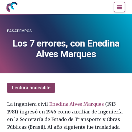
Mujeres
Un
con
blog
ciencia
de
—
la
PASATIEMPOS
Cátedra
Cátedra
Los 7 errores, con Enedina
de
de
Alves Marques
Cultura
Cultura
Científica
Científica
de
de
la
la
UPV/EHU
UPV/EHU
Lectura accesible
La ingeniera civil
Enedina Alves Marques
(1913-
1981) ingresó en 1946 como auxiliar de ingeniería
en la Secretaría de Estado de Transporte y Obras
Públicas (Brasil). Al año siguiente fue trasladada