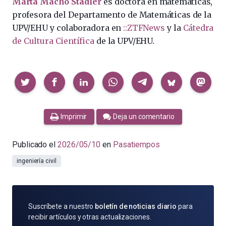
Marta Macho Stadler
es doctora en matemáticas,
profesora del Departamento de Matemáticas de la
UPV/EHU y colaboradora en
::ZTFNews
y la
Cátedra
de Cultura Científica
de la UPV/EHU.
Compartir
Imprimir
Deja un comentario
Publicado el
2026/05/10
en
Pasatiempos
ingeniería civil
SUSCRÍBETE
Suscríbete a nuestro
boletín de noticias diario
para
POR
recibir artículos y otras actualizaciones.