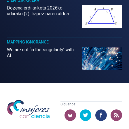
ZIENTZIA KAIERA
Dozena erdi ariketa 2026ko
udarako (2): trapezioaren aldea
MAPPING IGNORANCE
We are not ‘in the singularity’ with
AI.
Mujeres
Síguenos:
con
ciencia