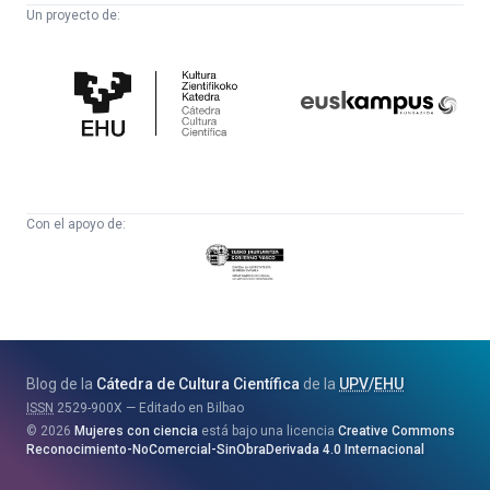
Un proyecto de:
Cátedra
Euskampus
de
Fundazioa
Cultura
Científica
Con el apoyo de:
Eusko
Jaurlaritza
-
Zientzia,
Unibertsitate
Blog de la
Cátedra de Cultura Científica
de la
UPV
/
EHU
eta
ISSN
2529-900X
Editado en Bilbao
Berrikuntza
2026
Mujeres con ciencia
está bajo una licencia
Creative Commons
Saila
Reconocimiento-NoComercial-SinObraDerivada 4.0 Internacional