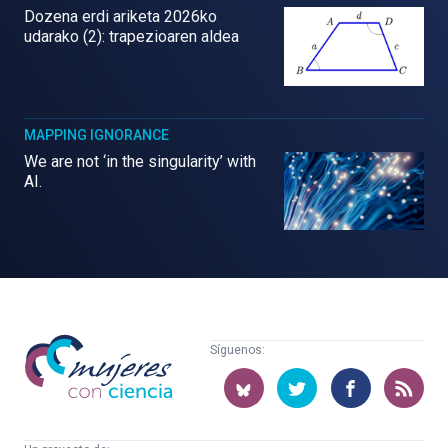
Dozena erdi ariketa 2026ko
udarako (2): trapezioaren aldea
MAPPING IGNORANCE
We are not ‘in the singularity’ with
AI.
Mujeres
Síguenos:
con
ciencia