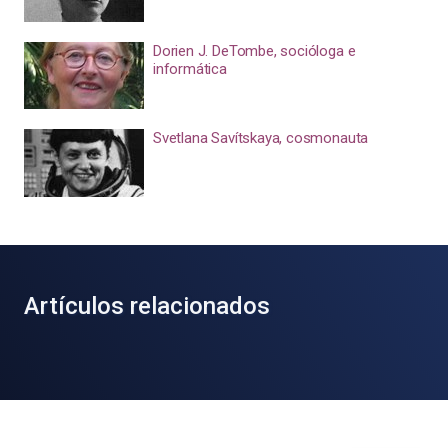
Dorien J. DeTombe, socióloga e
informática
Svetlana Savítskaya, cosmonauta
Artículos relacionados