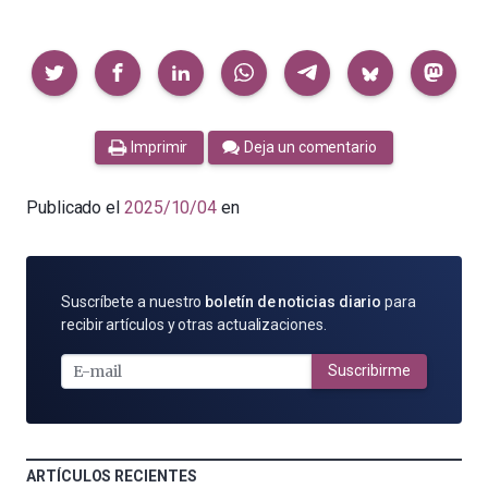
Compartir
Imprimir
Deja un comentario
Publicado el
2025/10/04
en
SUSCRÍBETE
Suscríbete a nuestro
boletín de noticias diario
para
POR
recibir artículos y otras actualizaciones.
E-
MAIL
Suscribirme
ARTÍCULOS RECIENTES