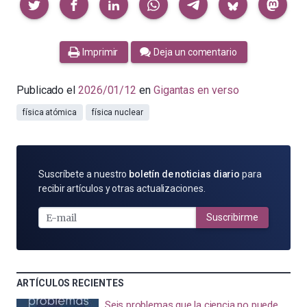
Imprimir
Deja un comentario
Publicado el
2026/01/12
en
Gigantas en verso
física atómica
física nuclear
SUSCRÍBETE
Suscríbete a nuestro
boletín de noticias diario
para
POR
recibir artículos y otras actualizaciones.
E-
MAIL
Suscribirme
ARTÍCULOS RECIENTES
Seis problemas que la ciencia no puede