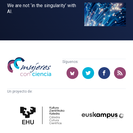
We are not ‘in the singularity’ with
AI.
Mujeres
Síguenos:
con
ciencia
Un proyecto de:
Cátedra
Euskampus
de
Fundazioa
Cultura
Científica