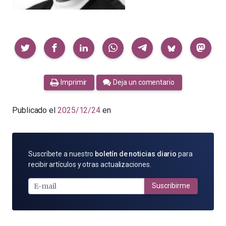
Compartir
Imprimir
Deja un comentario
Publicado el
2025/12/24
en
SUSCRÍBETE
Suscríbete a nuestro
boletín de noticias diario
para
POR
recibir artículos y otras actualizaciones.
E-
MAIL
Suscribirme