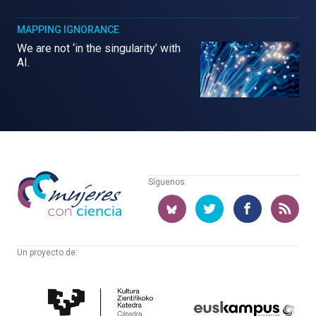
MAPPING IGNORANCE
We are not ‘in the singularity’ with
AI.
Mujeres
Síguenos:
con
ciencia
Un proyecto de:
Cátedra
Euskampus
de
Fundazioa
Cultura