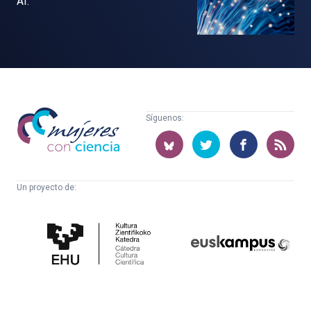
AI.
Mujeres
Síguenos:
con
ciencia
Un proyecto de:
Cátedra
Euskampus
de
Fundazioa
Cultura
Científica