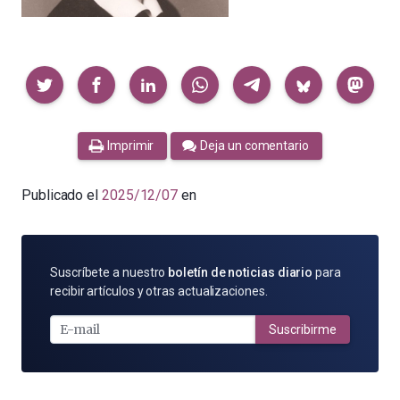
Compartir
Imprimir
Deja un comentario
Publicado el
2025/12/07
en
SUSCRÍBETE
Suscríbete a nuestro
boletín de noticias diario
para
POR
recibir artículos y otras actualizaciones.
E-
MAIL
Suscribirme