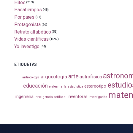
Hitos
(219)
Pasatiempos
(48)
Por pares
(21)
Protagonista
(68)
Retrato alfabético
(53)
Vidas científicas
(1092)
Yo investigo
(44)
ETIQUETAS
astrono
arte
arqueología
astrofísica
antropología
estudio
educación
estereotipo
enfermería
estadistica
matem
ingeniería
inventoras
inteligencia artificial
investigación