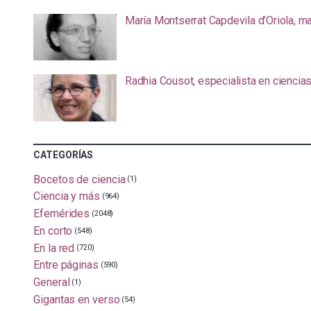
María Montserrat Capdevila d’Oriola, m
Radhia Cousot, especialista en ciencia
CATEGORÍAS
Bocetos de ciencia
(1)
Ciencia y más
(964)
Efemérides
(2048)
En corto
(548)
En la red
(720)
Entre páginas
(590)
General
(1)
Gigantas en verso
(54)