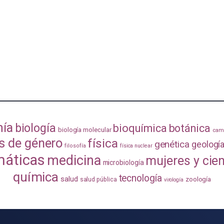
mía
biología
bioquímica
botánica
biología molecular
camb
s de género
física
genética
geologí
filosofía
física nuclear
áticas
medicina
mujeres y cie
microbiología
química
tecnología
salud
zoología
salud pública
virología