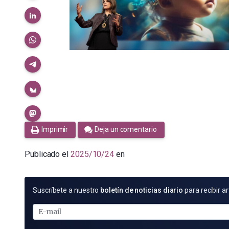
Imprimir
Deja un comentario
Publicado el
2025/10/24
en
SUSCRÍBETE
Suscríbete a nuestro
boletín de noticias diario
para recibir ar
POR
E-
MAIL