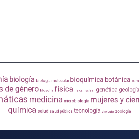
mía
biología
bioquímica
botánica
biología molecular
camb
s de género
física
genética
geologí
filosofía
física nuclear
áticas
medicina
mujeres y cie
microbiología
química
tecnología
salud
zoología
salud pública
virología