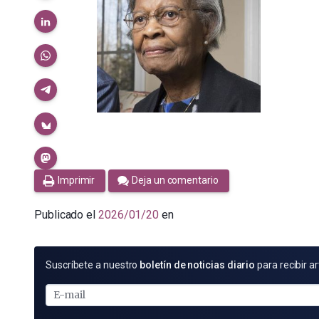
Imprimir
Deja un comentario
Publicado el
2026/01/20
en
SUSCRÍBETE
Suscríbete a nuestro
boletín de noticias diario
para recibir ar
POR
E-
MAIL