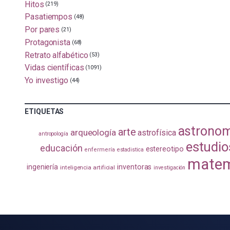
Hitos
(219)
Pasatiempos
(48)
Por pares
(21)
Protagonista
(68)
Retrato alfabético
(53)
Vidas científicas
(1091)
Yo investigo
(44)
ETIQUETAS
astrono
arte
arqueología
astrofísica
antropología
estudio
educación
estereotipo
enfermería
estadistica
matem
ingeniería
inventoras
inteligencia artificial
investigación