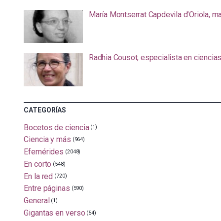
María Montserrat Capdevila d’Oriola, m
Radhia Cousot, especialista en ciencia
CATEGORÍAS
Bocetos de ciencia
(1)
Ciencia y más
(964)
Efemérides
(2048)
En corto
(548)
En la red
(720)
Entre páginas
(590)
General
(1)
Gigantas en verso
(54)