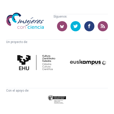
Mujeres
Síguenos:
con
ciencia
Un proyecto de:
Cátedra
Euskampus
de
Fundazioa
Cultura
Científica
Con el apoyo de:
Eusko
Jaurlaritza
-