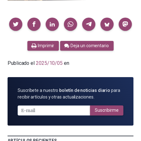
Compartir
Imprimir
Deja un comentario
Publicado el
2025/10/05
en
SUSCRÍBETE
Suscríbete a nuestro
boletín de noticias diario
para
POR
recibir artículos y otras actualizaciones.
E-
MAIL
Suscribirme
ARTÍCULOS RECIENTES