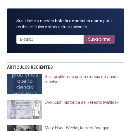
SUSCRÍBETE
Suscríbete a nuestro
boletín de noticias diario
para
POR
recibir artículos y otras actualizaciones.
E-
MAIL
Suscribirme
ARTÍCULOS RECIENTES
Seis problemas que la ciencia no puede
resolver
Evolución histórica del «efecto Matilda»
Mary Elvira Weeks, la científica que