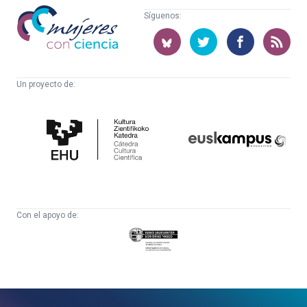
Mujeres
Síguenos:
con
ciencia
Un proyecto de:
Cátedra
Euskampus
de
Fundazioa
Cultura
Científica
Con el apoyo de:
Eusko
Jaurlaritza
-
Zientzia,
Unibertsitate