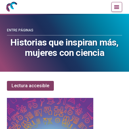
Mujeres
Un
con
blog
ciencia
de
—
la
ENTRE PÁGINAS
Cátedra
Cátedra
Historias que inspiran más,
de
de
mujeres con ciencia
Cultura
Cultura
Científica
Científica
de
de
la
la
UPV/EHU
UPV/EHU
Lectura accesible