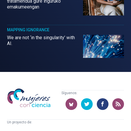
tratamendua gure inguruko
emakumeengan
MAPPING IGNORANCE
We are not ‘in the singularity’ with
AI.
Mujeres
Síguenos:
con
ciencia
Un proyecto de:
Cátedra
Euskampus