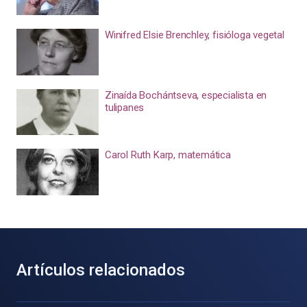
Winifred Elsie Brenchley, fisióloga vegetal
Zinaída Bochántseva, especialista en
tulipanes
Carol Ruth Karp, matemática
Artículos relacionados