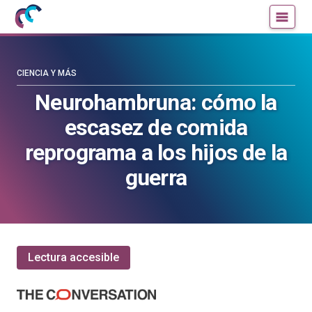
Mujeres
Un
con
blog
ciencia
de
—
la
CIENCIA Y MÁS
Cátedra
Cátedra
Neurohambruna: cómo la
de
de
escasez de comida
Cultura
Cultura
Científica
Científica
reprograma a los hijos de la
de
de
guerra
la
la
UPV/EHU
UPV/EHU
Lectura accesible