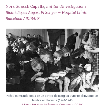
Nora Guasch Capella
,
Institut d’Investigacions
Biomèdiques August Pi Sunyer – Hospital Clínic
Barcelona / IDIBAPS
Niños comiendo sopa en un centro de acogida durante el Invierno del
Hambre en Holanda (1944-1945).
Menno Huizinga/Wikimedia Commons
,
CC BY
.