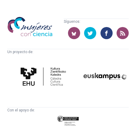
Mujeres
Síguenos:
con
ciencia
Un proyecto de:
Cátedra
Euskampus
de
Fundazioa
Cultura
Científica
Con el apoyo de:
Eusko
Jaurlaritza
-