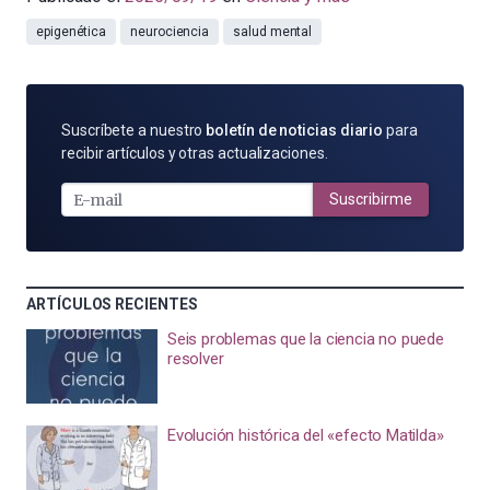
epigenética
neurociencia
salud mental
SUSCRÍBETE
Suscríbete a nuestro
boletín de noticias diario
para
POR
recibir artículos y otras actualizaciones.
E-
MAIL
Suscribirme
ARTÍCULOS RECIENTES
Seis problemas que la ciencia no puede
resolver
Evolución histórica del «efecto Matilda»