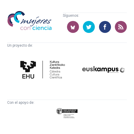
Mujeres
Síguenos:
con
ciencia
Un proyecto de:
Cátedra
Euskampus
de
Fundazioa
Cultura
Científica
Con el apoyo de:
Eusko
Jaurlaritza
-
Zientzia,