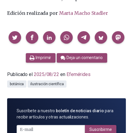
Edición realizada por
Marta Macho Stadler
Compartir
Imprimir
Deja un comentario
Publicado el
2025/08/22
en
Efemérides
botánica
ilustración científica
SUSCRÍBETE
Suscríbete a nuestro
boletín de noticias diario
para
POR
recibir artículos y otras actualizaciones.
E-
MAIL
Suscribirme