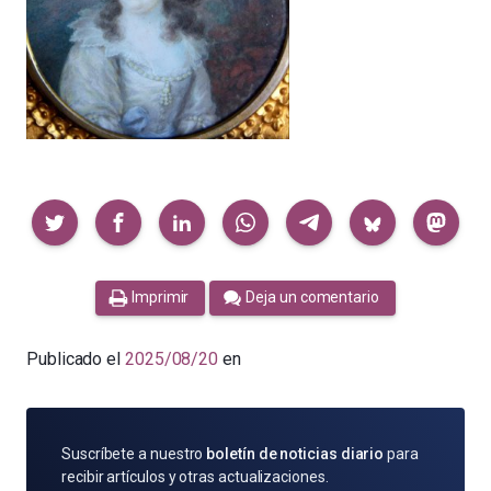
Compartir
Imprimir
Deja un comentario
Publicado el
2025/08/20
en
SUSCRÍBETE
Suscríbete a nuestro
boletín de noticias diario
para
POR
recibir artículos y otras actualizaciones.