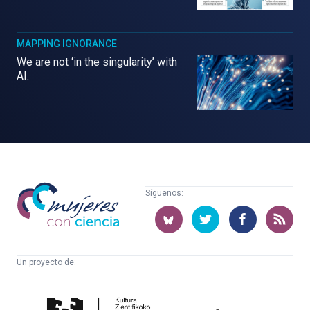
MAPPING IGNORANCE
We are not ‘in the singularity’ with
AI.
Mujeres
Síguenos:
con
ciencia
Un proyecto de:
Cátedra
Euskampus
de
Fundazioa