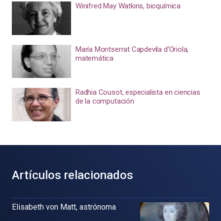
Winifred May Watkins, bioquímica
María Montserrat Capdevila d’Oriola,
matemática
Radhia Cousot, especialista en ciencias
de la computación
Artículos relacionados
Elisabeth von Matt, astrónoma