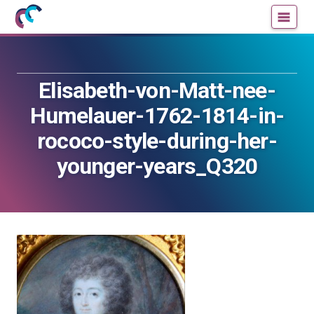
Mujeres
Un
con
blog
ciencia
de
—
la
Elisabeth-von-Matt-nee-
Cátedra
Cátedra
de
de
Humelauer-1762-1814-in-
Cultura
Cultura
rococo-style-during-her-
Científica
Científica
de
de
younger-years_Q320
la
la
UPV/EHU
UPV/EHU