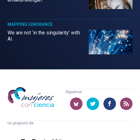
MAPPING IGNORANCE
We are not ‘in the singularity’ with
AI.
Mujeres
Síguenos:
con
ciencia
Un proyecto de:
Cátedra
Euskampus
de
Fundazioa