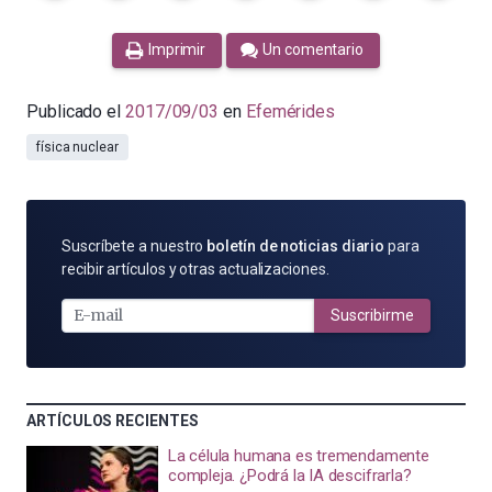
Imprimir
Un comentario
Publicado el
2017/09/03
en
Efemérides
física nuclear
SUSCRÍBETE
Suscríbete a nuestro
boletín de noticias diario
para
POR
recibir artículos y otras actualizaciones.
E-
MAIL
Suscribirme
ARTÍCULOS RECIENTES
La célula humana es tremendamente
compleja. ¿Podrá la IA descifrarla?