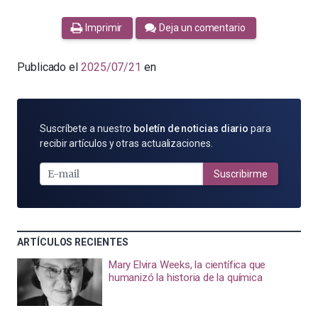
Imprimir
Deja un comentario
Publicado el
2025/07/21
en
SUSCRÍBETE
Suscríbete a nuestro
boletín de noticias diario
para
POR
recibir artículos y otras actualizaciones.
E-
MAIL
Suscribirme
ARTÍCULOS RECIENTES
Mary Elvira Weeks, la científica que
humanizó la historia de la química