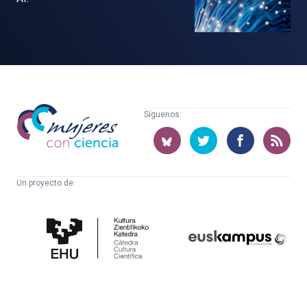
Mujeres
Síguenos:
con
ciencia
Un proyecto de:
Cátedra
Euskampus
de
Fundazioa
Cultura
Científica