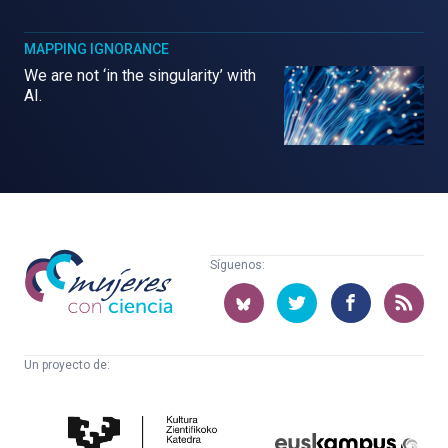
MAPPING IGNORANCE
We are not ‘in the singularity’ with
AI.
Mujeres
Síguenos:
con
ciencia
Un proyecto de:
Cátedra
Euskampus
de
Fundazioa
Cultura