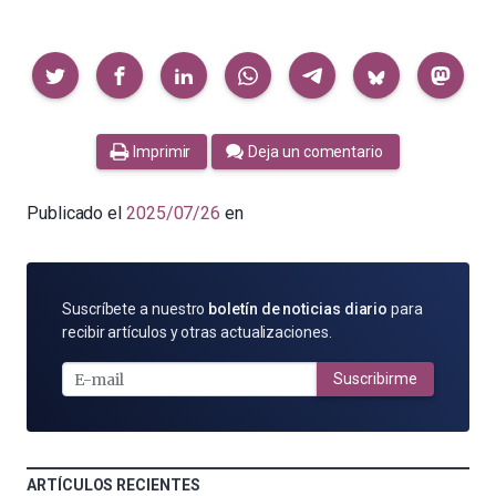
Compartir
Imprimir
Deja un comentario
Publicado el
2025/07/26
en
SUSCRÍBETE
Suscríbete a nuestro
boletín de noticias diario
para
POR
recibir artículos y otras actualizaciones.
E-
MAIL
Suscribirme
ARTÍCULOS RECIENTES