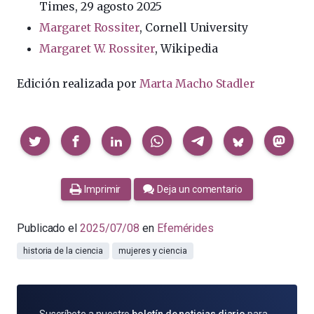
Times, 29 agosto 2025
Margaret Rossiter
, Cornell University
Margaret W. Rossiter
, Wikipedia
Edición realizada por
Marta Macho Stadler
Compartir
Imprimir
Deja un comentario
Publicado el
2025/07/08
en
Efemérides
historia de la ciencia
mujeres y ciencia
SUSCRÍBETE
Suscríbete a nuestro
boletín de noticias diario
para