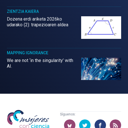
ZIENTZIA KAIERA
Dozena erdi ariketa 2026ko
udarako (2): trapezioaren aldea
MAPPING IGNORANCE
We are not ‘in the singularity’ with
AI.
Mujeres
Síguenos:
con
ciencia