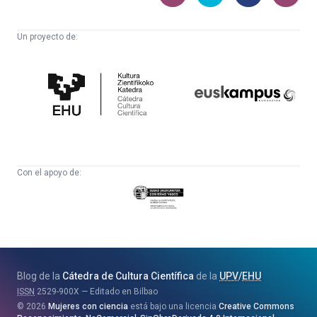
Un proyecto de:
Cátedra
Euskampus
de
Fundazioa
Cultura
Científica
Con el apoyo de:
Eusko
Jaurlaritza
-
Zientzia,
Unibertsitate
Blog de la
Cátedra de Cultura Científica
de la
UPV
/
EHU
eta
ISSN
2529-900X
Editado en Bilbao
Berrikuntza
2026
Mujeres con ciencia
está bajo una licencia
Creative Commons
Saila