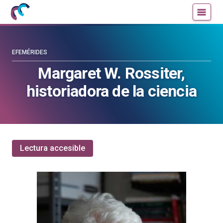
Mujeres
Un
con
blog
ciencia
de
—
la
EFEMÉRIDES
Cátedra
Cátedra
Margaret W. Rossiter,
de
de
historiadora de la ciencia
Cultura
Cultura
Científica
Científica
de
de
la
la
UPV/EHU
UPV/EHU
Lectura accesible