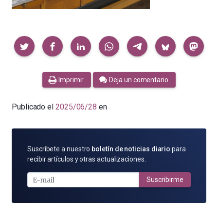
Compartir
Imprimir
Deja un comentario
Publicado el
2025/06/28
en
SUSCRÍBETE
Suscríbete a nuestro
boletín de noticias diario
para
POR
recibir artículos y otras actualizaciones.
E-
MAIL
Suscribirme