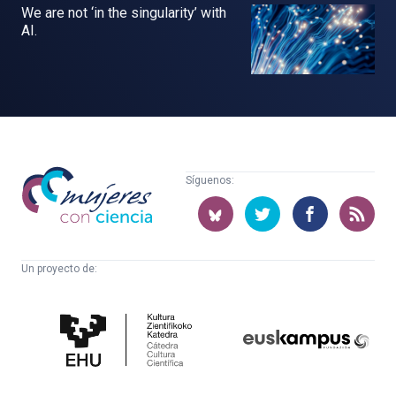
We are not ‘in the singularity’ with
AI.
Mujeres
Síguenos:
con
ciencia
Un proyecto de:
Cátedra
Euskampus
de
Fundazioa
Cultura
Científica