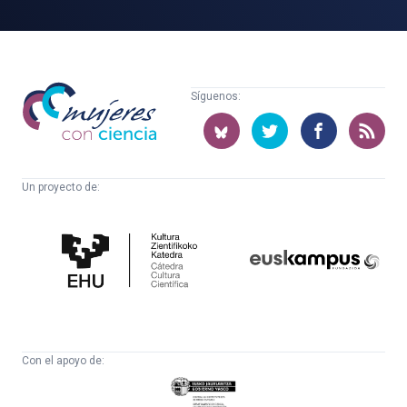
Mujeres
Síguenos:
con
ciencia
Un proyecto de:
Cátedra
Euskampus
de
Fundazioa
Cultura
Científica
Con el apoyo de:
Eusko