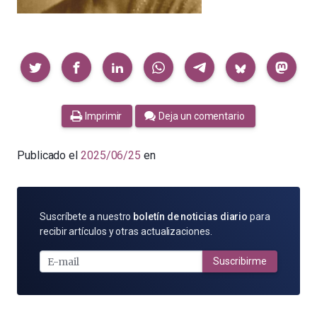
Compartir
Imprimir
Deja un comentario
Publicado el
2025/06/25
en
SUSCRÍBETE
Suscríbete a nuestro
boletín de noticias diario
para
POR
recibir artículos y otras actualizaciones.
E-
MAIL
Suscribirme