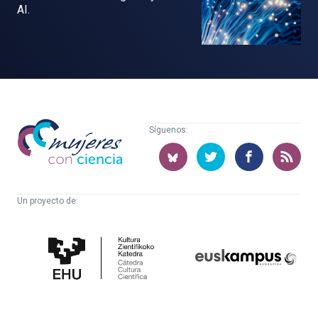
AI.
Mujeres
Síguenos:
con
ciencia
Un proyecto de:
Cátedra
Euskampus
de
Fundazioa
Cultura
Científica