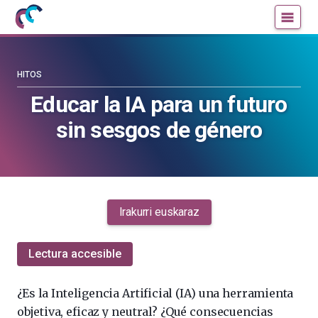
Mujeres
Un
con
blog
ciencia
de
—
la
HITOS
Cátedra
Cátedra
Educar la IA para un futuro
de
de
sin sesgos de género
Cultura
Cultura
Científica
Científica
de
de
la
la
UPV/EHU
UPV/EHU
Irakurri euskaraz
Lectura accesible
¿Es la Inteligencia Artificial (IA) una herramienta
objetiva, eficaz y neutral? ¿Qué consecuencias