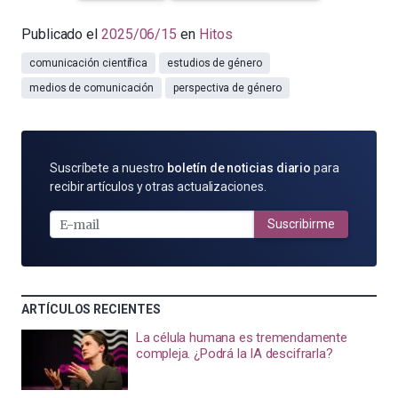
Publicado el
2025/06/15
en
Hitos
comunicación científica
estudios de género
medios de comunicación
perspectiva de género
SUSCRÍBETE
Suscríbete a nuestro
boletín de noticias diario
para
POR
recibir artículos y otras actualizaciones.
E-
MAIL
Suscribirme
ARTÍCULOS RECIENTES
La célula humana es tremendamente
compleja. ¿Podrá la IA descifrarla?