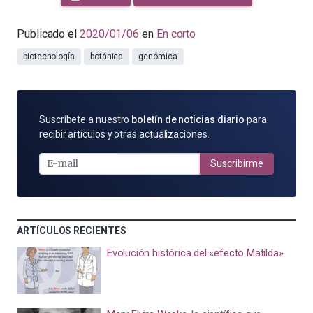
Publicado el
2020/01/06
en
En corto
biotecnología
botánica
genómica
SUSCRÍBETE
Suscríbete a nuestro
boletín de noticias diario
para
POR
recibir artículos y otras actualizaciones.
E-
MAIL
Suscribirme
ARTÍCULOS RECIENTES
Evolución histórica del «efecto Matilda»