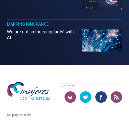
MAPPING IGNORANCE
We are not ‘in the singularity’ with
AI.
Mujeres
Síguenos:
con
ciencia
Un proyecto de:
Cátedra
Euskampus