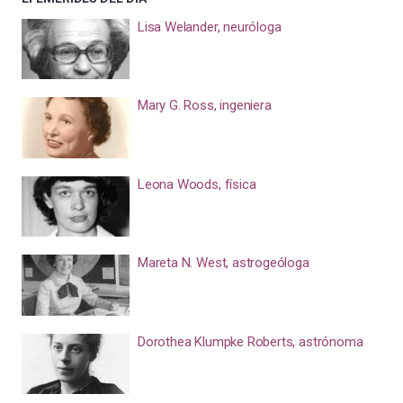
Lisa Welander, neuróloga
Mary G. Ross, ingeniera
Leona Woods, física
Mareta N. West, astrogeóloga
Dorothea Klumpke Roberts, astrónoma