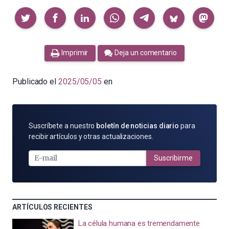
Compartir
Imprimir
Deja un comentario
Publicado el
2025/05/05
en
SUSCRÍBETE
Suscríbete a nuestro
boletín de noticias diario
para
POR
recibir artículos y otras actualizaciones.
E-
MAIL
Suscribirme
ARTÍCULOS RECIENTES
La célula humana es tremendamente