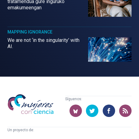
tratamendua gure inguruko
emakumeengan
MAPPING IGNORANCE
We are not ‘in the singularity’ with
AI.
Mujeres
Síguenos:
con
ciencia
Un proyecto de:
Cátedra
Euskampus