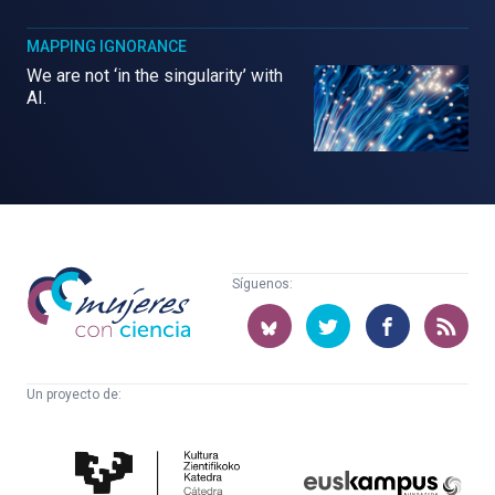
MAPPING IGNORANCE
We are not ‘in the singularity’ with
AI.
Mujeres
Síguenos:
con
ciencia
Un proyecto de:
Cátedra
Euskampus
de
Fundazioa
Cultura