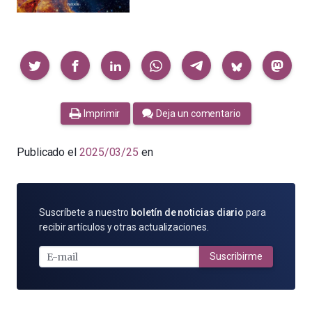
Compartir
Imprimir
Deja un comentario
Publicado el
2025/03/25
en
SUSCRÍBETE
Suscríbete a nuestro
boletín de noticias diario
para
POR
recibir artículos y otras actualizaciones.
E-
MAIL
Suscribirme