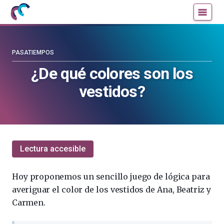
Mujeres
Un
con
blog
ciencia
de
—
la
PASATIEMPOS
Cátedra
Cátedra
¿De qué colores son los
de
de
vestidos?
Cultura
Cultura
Científica
Científica
de
de
la
la
UPV/EHU
UPV/EHU
Lectura accesible
Hoy proponemos un sencillo juego de lógica para
averiguar el color de los vestidos de Ana, Beatriz y
Carmen.