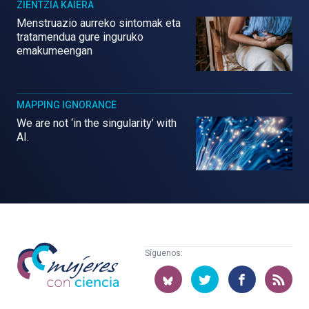
ZIENTZIA KAIERA
Menstruazio aurreko sintomak eta
tratamendua gure inguruko
emakumeengan
MAPPING IGNORANCE
We are not ‘in the singularity’ with
AI.
Mujeres
Síguenos:
con
ciencia