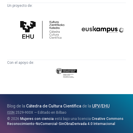
Un proyecto de:
Cátedra
Euskampus
de
Fundazioa
Cultura
Científica
Con el apoyo de:
Eusko
Jaurlaritza
-
Zientzia,
Unibertsitate
Blog de la
Cátedra de Cultura Científica
de la
UPV
/
EHU
eta
ISSN
2529-900X
Editado en Bilbao
Berrikuntza
2026
Mujeres con ciencia
está bajo una licencia
Creative Commons
Saila
Reconocimiento-NoComercial-SinObraDerivada 4.0 Internacional