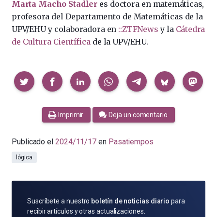
Marta Macho Stadler
es doctora en matemáticas,
profesora del Departamento de Matemáticas de la
UPV/EHU y colaboradora en
::ZTFNews
y la
Cátedra
de Cultura Científica
de la UPV/EHU.
Compartir
Imprimir
Deja un comentario
Publicado el
2024/11/17
en
Pasatiempos
lógica
SUSCRÍBETE
Suscríbete a nuestro
boletín de noticias diario
para
POR
recibir artículos y otras actualizaciones.