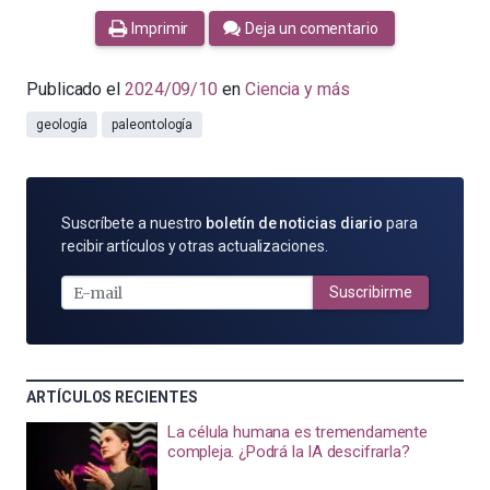
Imprimir
Deja un comentario
Publicado el
2024/09/10
en
Ciencia y más
geología
paleontología
SUSCRÍBETE
Suscríbete a nuestro
boletín de noticias diario
para
POR
recibir artículos y otras actualizaciones.
E-
MAIL
Suscribirme
ARTÍCULOS RECIENTES
La célula humana es tremendamente
compleja. ¿Podrá la IA descifrarla?