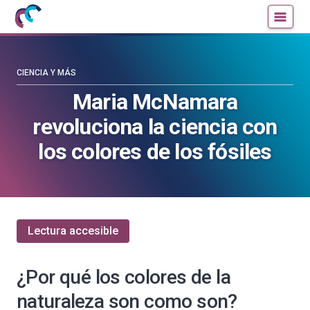
Mujeres
Un
con
blog
ciencia
de
—
la
CIENCIA Y MÁS
Cátedra
Cátedra
Maria McNamara
de
de
revoluciona la ciencia con
Cultura
Cultura
Científica
Científica
los colores de los fósiles
de
de
la
la
UPV/EHU
UPV/EHU
Lectura accesible
¿Por qué los colores de la
naturaleza son como son?