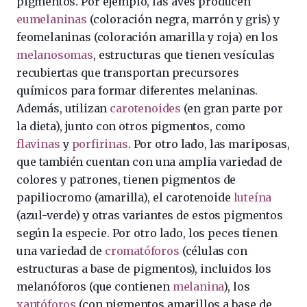
pigmentos. Por ejemplo, las aves producen
eumelaninas
(coloración negra, marrón y gris) y
feomelaninas (coloración amarilla y roja) en los
melanosomas
, estructuras que tienen vesículas
recubiertas que transportan precursores
químicos para formar diferentes melaninas.
Además, utilizan
carotenoides
(en gran parte por
la dieta), junto con otros pigmentos, como
flavinas
y
porfirinas
. Por otro lado, las mariposas,
que también cuentan con una amplia variedad de
colores y patrones, tienen pigmentos de
papiliocromo (amarilla), el carotenoide
luteína
(azul-verde) y otras variantes de estos pigmentos
según la especie. Por otro lado, los peces tienen
una variedad de
cromatóforos
(células con
estructuras a base de pigmentos), incluidos los
melanóforos (que contienen
melanina
), los
xantóforos
(con pigmentos amarillos a base de