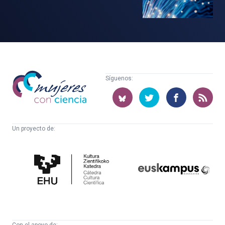
Mujeres
Síguenos:
con
ciencia
Un proyecto de:
Cátedra
Euskampus
de
Fundazioa
Cultura
Científica
Con el apoyo de: