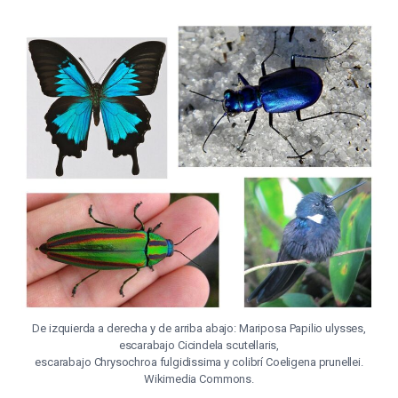
De izquierda a derecha y de arriba abajo: Mariposa Papilio ulysses,
escarabajo Cicindela scutellaris,
escarabajo Chrysochroa fulgidissima y colibrí Coeligena prunellei.
Wikimedia Commons.