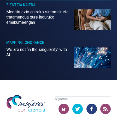
ZIENTZIA KAIERA
Menstruazio aurreko sintomak eta
tratamendua gure inguruko
emakumeengan
MAPPING IGNORANCE
We are not ‘in the singularity’ with
AI.
Mujeres
Síguenos:
con
ciencia