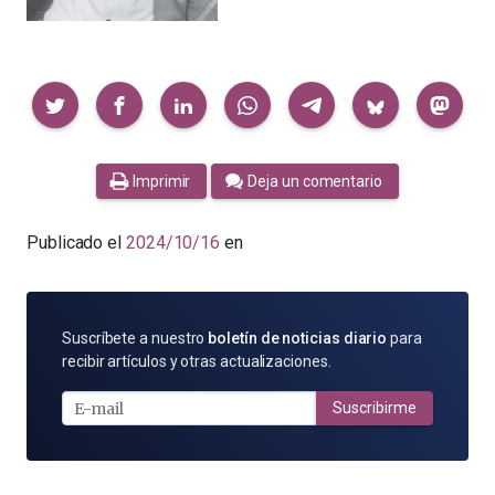
Compartir
Imprimir
Deja un comentario
Publicado el
2024/10/16
en
SUSCRÍBETE
Suscríbete a nuestro
boletín de noticias diario
para
POR
recibir artículos y otras actualizaciones.
E-
MAIL
Suscribirme