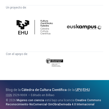
Un proyecto de:
Cátedra
Euskampus
de
Fundazioa
Cultura
Científica
Con el apoyo de:
Eusko
Jaurlaritza
-
Zientzia,
Unibertsitate
Blog de la
Cátedra de Cultura Científica
de la
UPV
/
EHU
eta
ISSN
2529-900X
Editado en Bilbao
Berrikuntza
2026
Mujeres con ciencia
está bajo una licencia
Creative Commons
Saila
Reconocimiento-NoComercial-SinObraDerivada 4.0 Internacional