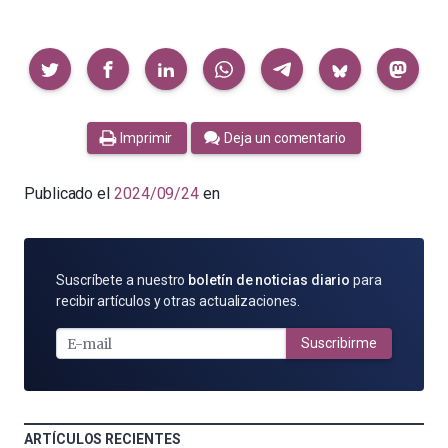
Compartir
Imprimir
Deja un comentario
Publicado el
2024/09/24
en
SUSCRÍBETE
Suscríbete a nuestro
boletín de noticias diario
para
POR
recibir artículos y otras actualizaciones.
E-
MAIL
Suscribirme
ARTÍCULOS RECIENTES