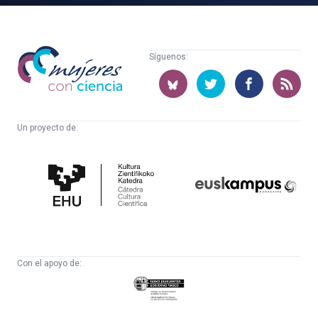
Mujeres
Síguenos:
con
ciencia
Un proyecto de:
Cátedra
Euskampus
de
Fundazioa
Cultura
Científica
Con el apoyo de:
Eusko
Jaurlaritza
-