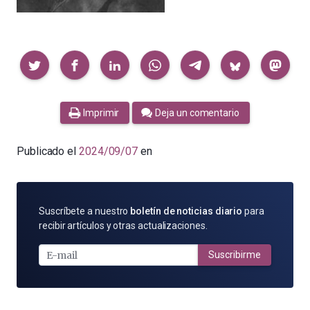
Compartir
Imprimir
Deja un comentario
Publicado el
2024/09/07
en
SUSCRÍBETE
Suscríbete a nuestro
boletín de noticias diario
para
POR
recibir artículos y otras actualizaciones.
E-
MAIL
Suscribirme