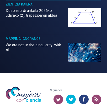
ZIENTZIA KAIERA
Dozena erdi ariketa 2026ko
udarako (2): trapezioaren aldea
MAPPING IGNORANCE
We are not ‘in the singularity’ with
AI.
Mujeres
Síguenos:
con
ciencia