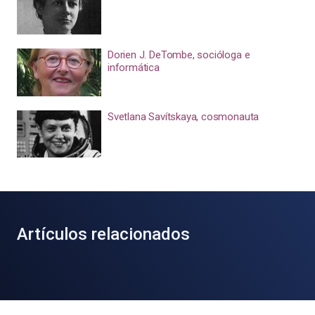
Dorien J. DeTombe, socióloga e
informática
Svetlana Savítskaya, cosmonauta
Artículos relacionados