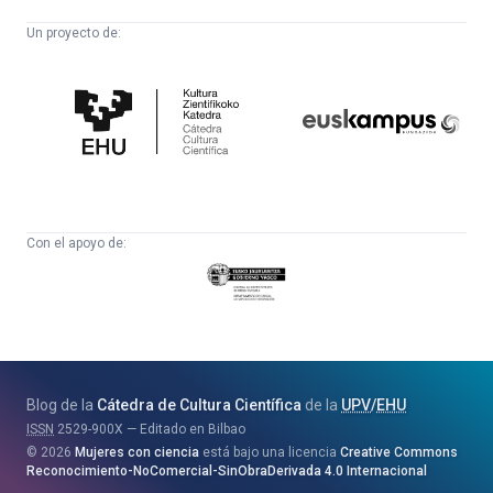
Un proyecto de:
Cátedra
Euskampus
de
Fundazioa
Cultura
Científica
Con el apoyo de:
Eusko
Jaurlaritza
-
Zientzia,
Unibertsitate
Blog de la
Cátedra de Cultura Científica
de la
UPV
/
EHU
eta
ISSN
2529-900X
Editado en Bilbao
Berrikuntza
2026
Mujeres con ciencia
está bajo una licencia
Creative Commons
Saila
Reconocimiento-NoComercial-SinObraDerivada 4.0 Internacional