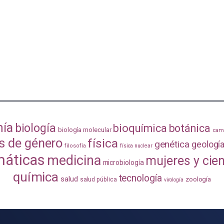
mía
biología
bioquímica
botánica
biología molecular
camb
s de género
física
genética
geologí
filosofía
física nuclear
áticas
medicina
mujeres y cie
microbiología
química
tecnología
salud
zoología
salud pública
virología