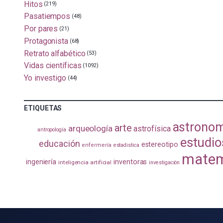
Hitos
(219)
Pasatiempos
(48)
Por pares
(21)
Protagonista
(68)
Retrato alfabético
(53)
Vidas científicas
(1092)
Yo investigo
(44)
ETIQUETAS
astrono
arte
arqueología
astrofísica
antropología
estudio
educación
estereotipo
enfermería
estadistica
matem
ingeniería
inventoras
inteligencia artificial
investigación