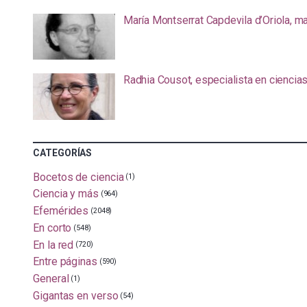
María Montserrat Capdevila d’Oriola, m
Radhia Cousot, especialista en ciencia
CATEGORÍAS
Bocetos de ciencia
(1)
Ciencia y más
(964)
Efemérides
(2048)
En corto
(548)
En la red
(720)
Entre páginas
(590)
General
(1)
Gigantas en verso
(54)