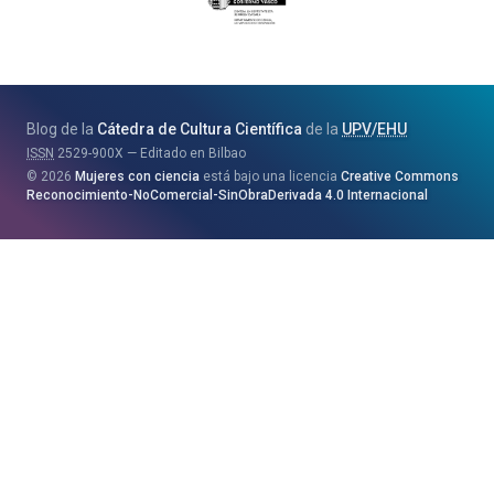
Jaurlaritza
-
Zientzia,
Unibertsitate
Blog de la
Cátedra de Cultura Científica
de la
UPV
/
EHU
eta
ISSN
2529-900X
Editado en Bilbao
Berrikuntza
2026
Mujeres con ciencia
está bajo una licencia
Creative Commons
Saila
Reconocimiento-NoComercial-SinObraDerivada 4.0 Internacional