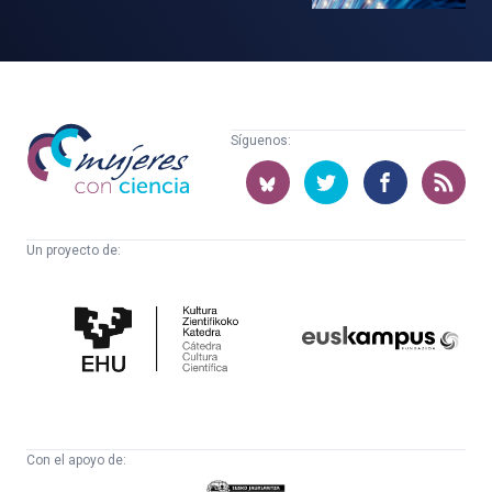
Mujeres
Síguenos:
con
ciencia
Un proyecto de:
Cátedra
Euskampus
de
Fundazioa
Cultura
Científica
Con el apoyo de:
Eusko