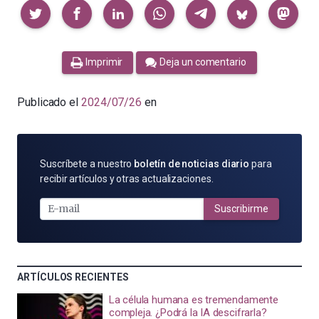
Compartir
Imprimir
Deja un comentario
Publicado el
2024/07/26
en
SUSCRÍBETE
Suscríbete a nuestro
boletín de noticias diario
para
POR
recibir artículos y otras actualizaciones.
E-
MAIL
Suscribirme
ARTÍCULOS RECIENTES
La célula humana es tremendamente
compleja. ¿Podrá la IA descifrarla?